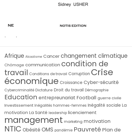
Afrique
changement climatique
Cancer
Alcoolisme
condition de
communication
Chômage
Crise
travail
Corruption
Conditions de travail
économique
Cyber-sécurité
Croissance
Droit du travail
Cybercriminalité
Dictature
Démographie
Education
Football
entrepreunariat
guerre civile
La
Investissement
Inégalité sociale
Inégalités hommes-femmes
licenciement
motivation
La Santé
leadership
management
motivation
marketing
NTIC
Pauvreté
OMS
Plan de
Obésité
pandémie