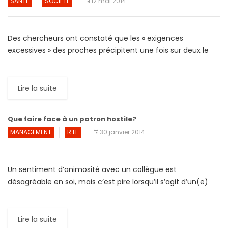
SANTÉ
SOCIÉTÉ
12 mai 2014
Des chercheurs ont constaté que les « exigences
excessives » des proches précipitent une fois sur deux le
décès dans la fleur de l’âge des personnes […]
Lire la suite
Que faire face à un patron hostile?
MANAGEMENT
R.H.
30 janvier 2014
Un sentiment d’animosité avec un collègue est
désagréable en soi, mais c’est pire lorsqu’il s’agit d’un(e)
supérieur(e) hiérarchique. La situation peut compromettre
l’avenir professionnel du salarié, […]
Lire la suite