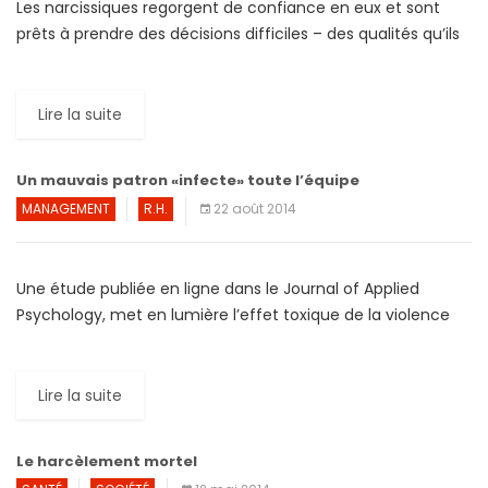
Les narcissiques regorgent de confiance en eux et sont
prêts à prendre des décisions difficiles – des qualités qu’ils
font valoir manifestement lors des entretiens d’embauche
[…]
Lire la suite
Un mauvais patron «infecte» toute l’équipe
MANAGEMENT
R.H.
22 août 2014
Une étude publiée en ligne dans le Journal of Applied
Psychology, met en lumière l’effet toxique de la violence
non physique exercée par un chef d’équipe. […]
Lire la suite
Le harcèlement mortel