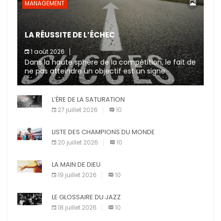
MANAGEMENT
LA RÉUSSITE DE L’ÉCHEC
1 août 2026
Dans la haute sphère de la compétition, le fait de
ne pas atteindre un objectif est un signe
d’incompétence et une source de sanctions
diverses (avertissement, […]
L’ÈRE DE LA SATURATION
27 juillet 2026
10
LISTE DES CHAMPIONS DU MONDE
20 juillet 2026
10
LA MAIN DE DIEU
19 juillet 2026
10
LE GLOSSAIRE DU JAZZ
18 juillet 2026
10