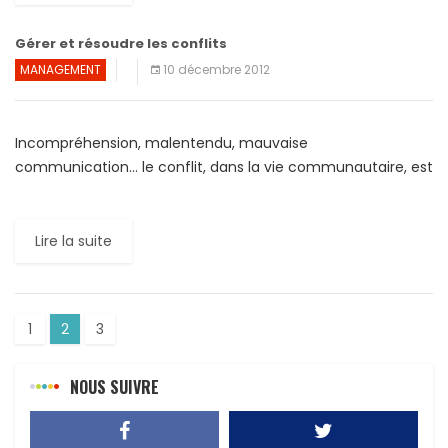
Gérer et résoudre les conflits
MANAGEMENT
10 décembre 2012
Incompréhension, malentendu, mauvaise
communication… le conflit, dans la vie communautaire, est
inévitable dans la mesure où la vie dans le groupe offre
une tribune aux émotions […]
Lire la suite
1
2
3
NOUS SUIVRE