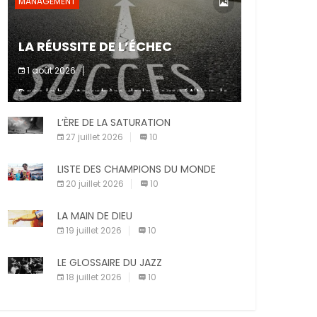
MANAGEMENT
LA RÉUSSITE DE L’ÉCHEC
1 août 2026
Dans la haute sphère de la compétition, le
fait de ne pas atteindre un objectif est un
signe d’incompétence et une source de
L’ÈRE DE LA SATURATION
sanctions diverses (avertissement, […]
27 juillet 2026
10
LISTE DES CHAMPIONS DU MONDE
20 juillet 2026
10
LA MAIN DE DIEU
19 juillet 2026
10
LE GLOSSAIRE DU JAZZ
18 juillet 2026
10