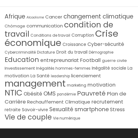
Afrique
changement climatique
Cancer
Alcoolisme
condition de
communication
Chômage
Crise
travail
Corruption
Conditions de travail
économique
Cyber-sécurité
Croissance
Droit du travail
Cybercriminalité
Dictature
Démographie
Education
Football
entrepreunariat
guerre civile
La
Investissement
Inégalité sociale
Inégalités hommes-femmes
licenciement
motivation
La Santé
leadership
management
motivation
marketing
NTIC
Pauvreté
OMS
Plan de
Obésité
pandémie
Carrière
recrutement
Rechauffement Climatique
smartphone
Sexualité
Stress
Savoir-vivre
retraite
Vie de couple
Vie numérique