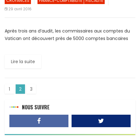
CROYANCES
FINANCE-COMPTABILITÉ
FISCALITÉ
29 avril 2016
Après trois ans d’audit, les commissaires aux comptes du
Vatican ont découvert près de 5000 comptes bancaires
«suspects». Le contrôle des pièces comptables et de
l’activité […]
Lire la suite
1
2
3
NOUS SUIVRE