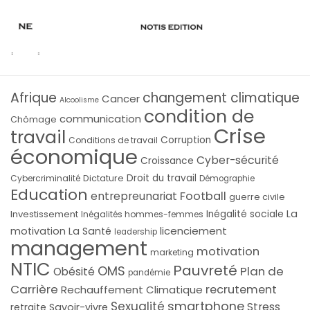
Afrique
changement climatique
Cancer
Alcoolisme
condition de
communication
Chômage
Crise
travail
Corruption
Conditions de travail
économique
Cyber-sécurité
Croissance
Droit du travail
Cybercriminalité
Dictature
Démographie
Education
Football
entrepreunariat
guerre civile
La
Investissement
Inégalité sociale
Inégalités hommes-femmes
licenciement
motivation
La Santé
leadership
management
motivation
marketing
NTIC
Pauvreté
OMS
Plan de
Obésité
pandémie
Carrière
recrutement
Rechauffement Climatique
smartphone
Sexualité
Stress
Savoir-vivre
retraite