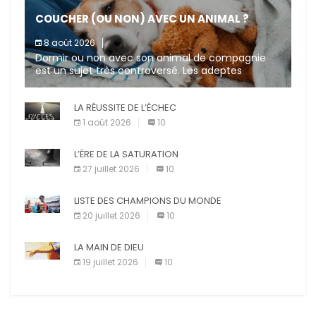
COUCHER (OU NON) AVEC UN ANIMAL ?
8 août 2026
Dormir ou non avec son animal de compagnie
est un sujet très controversé. Les adeptes
affirment que la présence de leur compagnon à
quatre pattes les […]
LA RÉUSSITE DE L’ÉCHEC
1 août 2026
10
L’ÈRE DE LA SATURATION
27 juillet 2026
10
LISTE DES CHAMPIONS DU MONDE
20 juillet 2026
10
LA MAIN DE DIEU
19 juillet 2026
10