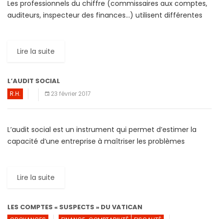
Les professionnels du chiffre (commissaires aux comptes,
auditeurs, inspecteur des finances…) utilisent différentes
techniques pour exprimer une opinion sur les documents
financiers et comptables élaborés par […]
Lire la suite
L’AUDIT SOCIAL
R.H.
23 février 2017
L’audit social est un instrument qui permet d’estimer la
capacité d’une entreprise à maîtriser les problèmes
humains et sociaux que lui pose son environnement. Il
facilite […]
Lire la suite
LES COMPTES « SUSPECTS » DU VATICAN