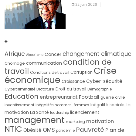
22 juin 2026
Afrique
changement climatique
Cancer
Alcoolisme
condition de
communication
Chômage
Crise
travail
Corruption
Conditions de travail
économique
Cyber-sécurité
Croissance
Droit du travail
Cybercriminalité
Dictature
Démographie
Education
Football
entrepreunariat
guerre civile
La
Investissement
Inégalité sociale
Inégalités hommes-femmes
licenciement
motivation
La Santé
leadership
management
motivation
marketing
NTIC
Pauvreté
OMS
Plan de
Obésité
pandémie