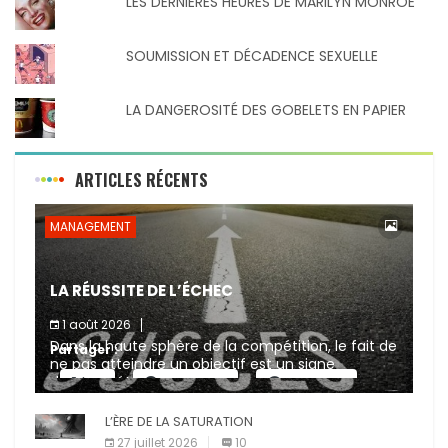
LES DERNIERES HEURES DE MARILYN MONROE
SOUMISSION ET DÉCADENCE SEXUELLE
LA DANGEROSITÉ DES GOBELETS EN PAPIER
ARTICLES RÉCENTS
MANAGEMENT
LA RÉUSSITE DE L’ÉCHEC
1 août 2026
Dans la haute sphère de la compétition, le fait de
Partager :
ne pas atteindre un objectif est un signe
d’incompétence et une source de sanctions
X
Facebook
Pinterest
diverses (avertissement, […]
L’ÈRE DE LA SATURATION
E-mail
Imprimer
27 juillet 2026
10