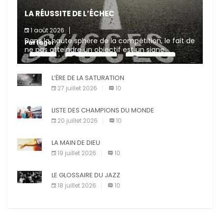
LA RÉUSSITE DE L’ÉCHEC
1 août 2026
Dans la haute sphère de la compétition, le fait de
Partager :
ne pas atteindre un objectif est un signe
d’incompétence et une source de sanctions
X
Facebook
Pinterest
diverses (avertissement, […]
L’ÈRE DE LA SATURATION
E-mail
Imprimer
27 juillet 2026
10
LISTE DES CHAMPIONS DU MONDE
20 juillet 2026
10
LA MAIN DE DIEU
19 juillet 2026
10
LE GLOSSAIRE DU JAZZ
18 juillet 2026
10