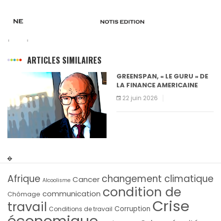
ARTICLES SIMILAIRES
EENSPAN, « LE GURU » DE
IL ÉTAI
 FINANCE AMERICAINE
BLACK
2 juin 2026
11 avri
Afrique
changement climatique
Cancer
Alcoolisme
condition de
communication
Chômage
Crise
travail
Corruption
Conditions de travail
économique