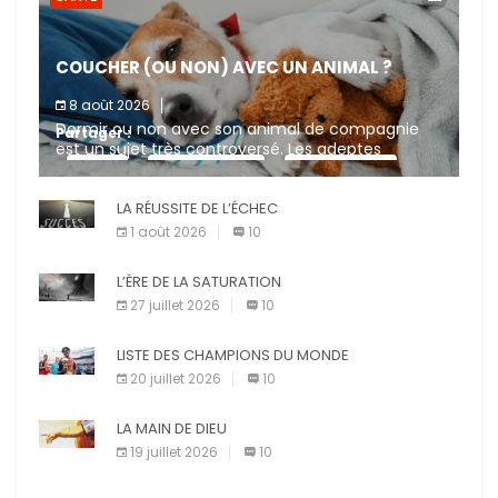
COUCHER (OU NON) AVEC UN ANIMAL ?
8 août 2026
Dormir ou non avec son animal de compagnie
Partager :
est un sujet très controversé. Les adeptes
affirment que la présence de leur compagnon à
X
Facebook
Pinterest
quatre pattes les […]
LA RÉUSSITE DE L’ÉCHEC
E-mail
Imprimer
1 août 2026
10
L’ÈRE DE LA SATURATION
27 juillet 2026
10
LISTE DES CHAMPIONS DU MONDE
20 juillet 2026
10
LA MAIN DE DIEU
19 juillet 2026
10