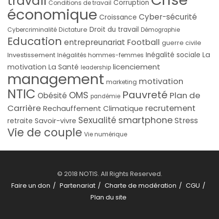
travail
Corruption
Conditions de travail
économique
Cyber-sécurité
Croissance
Droit du travail
Cybercriminalité
Dictature
Démographie
Education
Football
entrepreunariat
guerre civile
La
Investissement
Inégalité sociale
Inégalités hommes-femmes
licenciement
motivation
La Santé
leadership
management
motivation
marketing
NTIC
Pauvreté
OMS
Plan de
Obésité
pandémie
Carrière
recrutement
Rechauffement Climatique
smartphone
Sexualité
Stress
Savoir-vivre
retraite
Vie de couple
Vie numérique
© 2018 NOTIS. All Rights Reserved.
Faire un don
Partenariat
Charte de modération
CGU
Plan du site