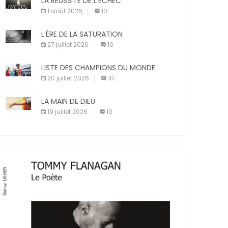
LA RÉUSSITE DE L’ÉCHEC
compagnie est un sujet très controversé.
Les adeptes affirment que la présence de
1 août 2026
10
X
Facebook
Pinterest
leur compagnon à quatre pattes les […]
L’ÈRE DE LA SATURATION
E-mail
Imprimer
27 juillet 2026
10
LISTE DES CHAMPIONS DU MONDE
20 juillet 2026
10
LA MAIN DE DIEU
19 juillet 2026
10