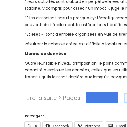
*Leurs activités sont d’abord en perpétuelle évolution,
stabilité, y compris pour asseoir un impôt », juge le 
*Elles dissocient ensuite presque systématiquement
peuvent ainsi facilement transférer leurs bénéfices
*Et elles « sont d’emblée organisées en vue de tirer 
Résultat : la richesse créée est difficile à localiser, et
Manne de données
Outre leur faible niveau d’imposition, le point co
capacité à exploiter les données, celles que les util
traces » qu’ils laissent derrière eux lorsqu’ils navigue
Lire la suite > Pages:
1
Partager :
X
Facebook
Pinterest
E-mail