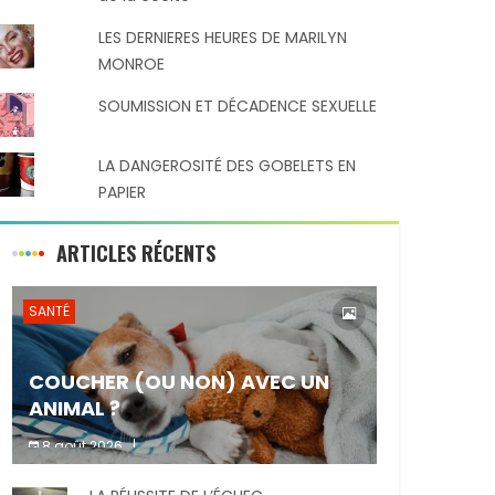
LES DERNIERES HEURES DE MARILYN
MONROE
SOUMISSION ET DÉCADENCE SEXUELLE
LA DANGEROSITÉ DES GOBELETS EN
PAPIER
ARTICLES RÉCENTS
SANTÉ
COUCHER (OU NON) AVEC UN
ANIMAL ?
8 août 2026
Dormir ou non avec son animal de
Partager :