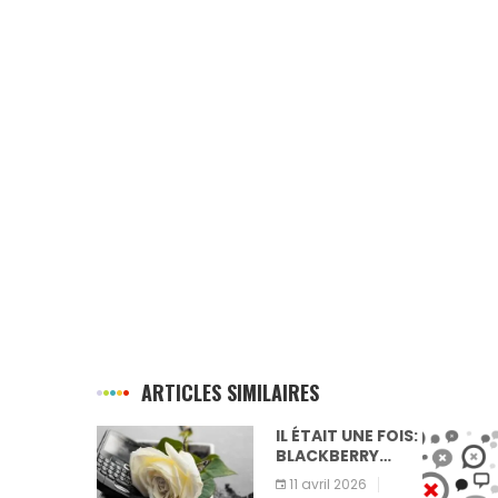
ARTICLES SIMILAIRES
E LA
IL ÉTAIT UNE FOIS:
ATION
BLACKBERRY…
let 2026
11 avril 2026