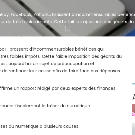
eBay, Facebook, Yahoo!… brassent d’incommensurables bénéfic
r de très faibles impôts. Cette faible imposition des géants d
[…]
oo!… brassent d’incommensurables bénéfices qui
ès faibles impôts. Cette faible imposition des géants du
e est aujourd’hui un sujet de préoccupation et
de renflouer leur caisse afin de faire face aux dépenses
affirme un rapport rédigé par deux experts des finances
ender fiscalement le trésor du numérique.
prises du numérique a plusieurs causes :