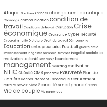
Afrique
changement climatique
Cancer
Alcoolisme
condition de
communication
Chômage
Crise
travail
Corruption
Conditions de travail
économique
Cyber-sécurité
Croissance
Droit du travail
Cybercriminalité
Dictature
Démographie
Education
Football
entrepreunariat
guerre civile
La
Investissement
Inégalité sociale
Inégalités hommes-femmes
licenciement
motivation
La Santé
leadership
management
motivation
marketing
NTIC
Pauvreté
OMS
Plan de
Obésité
pandémie
Carrière
recrutement
Rechauffement Climatique
smartphone
Sexualité
Stress
Savoir-vivre
retraite
Vie de couple
Vie numérique