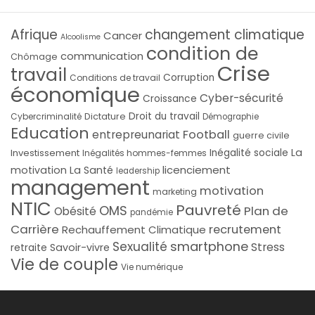
Afrique
changement climatique
Cancer
Alcoolisme
condition de
communication
Chômage
Crise
travail
Corruption
Conditions de travail
économique
Cyber-sécurité
Croissance
Droit du travail
Cybercriminalité
Dictature
Démographie
Education
Football
entrepreunariat
guerre civile
La
Investissement
Inégalité sociale
Inégalités hommes-femmes
licenciement
motivation
La Santé
leadership
management
motivation
marketing
NTIC
Pauvreté
OMS
Plan de
Obésité
pandémie
Carrière
recrutement
Rechauffement Climatique
smartphone
Sexualité
Stress
Savoir-vivre
retraite
Vie de couple
Vie numérique