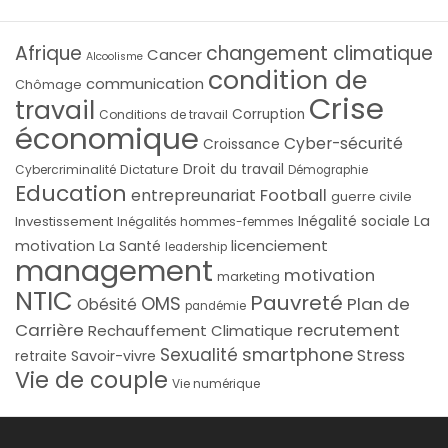
Afrique
changement climatique
Cancer
Alcoolisme
condition de
communication
Chômage
Crise
travail
Corruption
Conditions de travail
économique
Cyber-sécurité
Croissance
Droit du travail
Cybercriminalité
Dictature
Démographie
Education
Football
entrepreunariat
guerre civile
La
Investissement
Inégalité sociale
Inégalités hommes-femmes
licenciement
motivation
La Santé
leadership
management
motivation
marketing
NTIC
Pauvreté
OMS
Plan de
Obésité
pandémie
Carrière
recrutement
Rechauffement Climatique
smartphone
Sexualité
Stress
Savoir-vivre
retraite
Vie de couple
Vie numérique