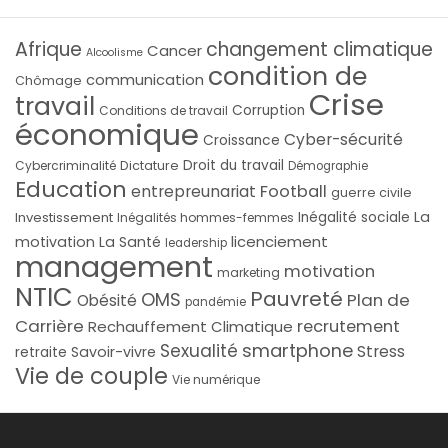
Afrique
changement climatique
Cancer
Alcoolisme
condition de
communication
Chômage
Crise
travail
Corruption
Conditions de travail
économique
Cyber-sécurité
Croissance
Droit du travail
Cybercriminalité
Dictature
Démographie
Education
Football
entrepreunariat
guerre civile
La
Investissement
Inégalité sociale
Inégalités hommes-femmes
licenciement
motivation
La Santé
leadership
management
motivation
marketing
NTIC
Pauvreté
OMS
Plan de
Obésité
pandémie
Carrière
recrutement
Rechauffement Climatique
smartphone
Sexualité
Stress
Savoir-vivre
retraite
Vie de couple
Vie numérique