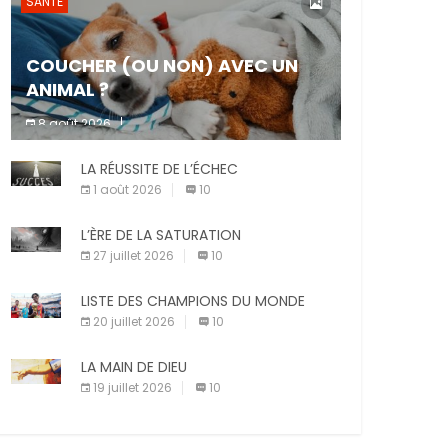
SANTÉ
COUCHER (OU NON) AVEC UN
ANIMAL ?
8 août 2026
Dormir ou non avec son animal de
LA RÉUSSITE DE L’ÉCHEC
compagnie est un sujet très controversé.
Les adeptes affirment que la présence de
1 août 2026
10
leur compagnon à quatre pattes les […]
L’ÈRE DE LA SATURATION
27 juillet 2026
10
LISTE DES CHAMPIONS DU MONDE
20 juillet 2026
10
LA MAIN DE DIEU
19 juillet 2026
10