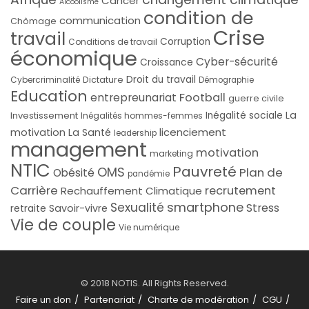
Cancer
Alcoolisme
condition de
communication
Chômage
Crise
travail
Corruption
Conditions de travail
économique
Cyber-sécurité
Croissance
Droit du travail
Cybercriminalité
Dictature
Démographie
Education
Football
entrepreunariat
guerre civile
La
Investissement
Inégalité sociale
Inégalités hommes-femmes
licenciement
motivation
La Santé
leadership
management
motivation
marketing
NTIC
Pauvreté
OMS
Plan de
Obésité
pandémie
Carrière
recrutement
Rechauffement Climatique
smartphone
Sexualité
Stress
Savoir-vivre
retraite
Vie de couple
Vie numérique
© 2018 NOTIS. All Rights Reserved.
Faire un don
Partenariat
Charte de modération
CGU