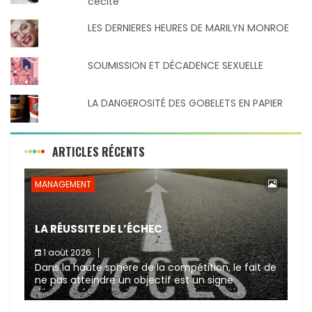
cécité
LES DERNIERES HEURES DE MARILYN MONROE
SOUMISSION ET DÉCADENCE SEXUELLE
LA DANGEROSITÉ DES GOBELETS EN PAPIER
ARTICLES RÉCENTS
MANAGEMENT
LA RÉUSSITE DE L’ÉCHEC
1 août 2026
Dans la haute sphère de la compétition, le fait de
ne pas atteindre un objectif est un signe
d’incompétence et une source de sanctions
diverses (avertissement, […]