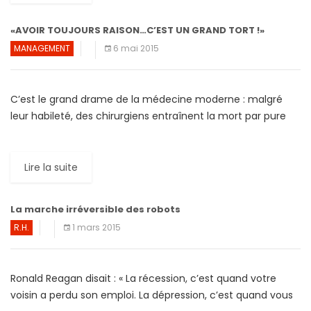
«AVOIR TOUJOURS RAISON…C’EST UN GRAND TORT !»
MANAGEMENT
6 mai 2015
C’est le grand drame de la médecine moderne : malgré
leur habileté, des chirurgiens entraînent la mort par pure
négligence ou simple oubli. Dans la finance, la […]
Lire la suite
La marche irréversible des robots
R.H.
1 mars 2015
Ronald Reagan disait : « La récession, c’est quand votre
voisin a perdu son emploi. La dépression, c’est quand vous