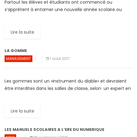
Partout les élèves et étudiants ont commencé ou
s’apprêtent à entamer une nouvelle année scolaire ou
universitaire. Avec plus de 190 nations couvrant 24 fuseaux
horaires, […]
Lire la suite
LA GOMME
MANAGEMENT
1 août 2017
Les gommes sont un «instrument du diable» et devraient
être interdites dans les salles de classe, selon un expert en
sciences cognitives, Guy Claxton. Le spécialiste […]
Lire la suite
LES MANUELS SCOLAIRES A L’ERE DU NUMERIQUE