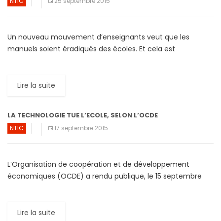
NTIC
25 septembre 2015
Un nouveau mouvement d’enseignants veut que les
manuels soient éradiqués des écoles. Et cela est
inéluctable, car selon ces enseignants, les nombreuses
ressources numériques disponibles rendront […]
Lire la suite
LA TECHNOLOGIE TUE L’ECOLE, SELON L’OCDE
NTIC
17 septembre 2015
L’Organisation de coopération et de développement
économiques (OCDE) a rendu publique, le 15 septembre
2015, son rapport sur l’impact de la technologie dans les
salles de […]
Lire la suite