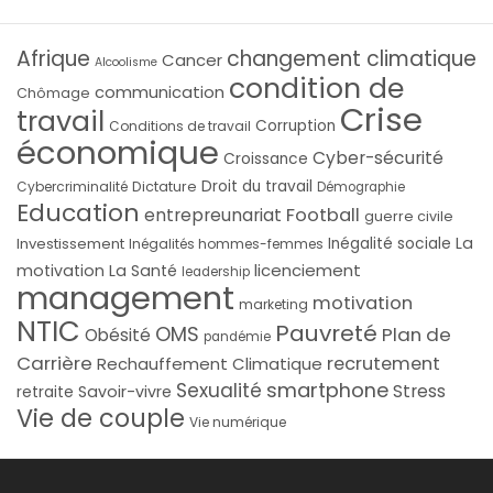
Afrique
changement climatique
Cancer
Alcoolisme
condition de
communication
Chômage
Crise
travail
Corruption
Conditions de travail
économique
Cyber-sécurité
Croissance
Droit du travail
Cybercriminalité
Dictature
Démographie
Education
Football
entrepreunariat
guerre civile
La
Investissement
Inégalité sociale
Inégalités hommes-femmes
licenciement
motivation
La Santé
leadership
management
motivation
marketing
NTIC
Pauvreté
OMS
Plan de
Obésité
pandémie
Carrière
recrutement
Rechauffement Climatique
smartphone
Sexualité
Stress
Savoir-vivre
retraite
Vie de couple
Vie numérique