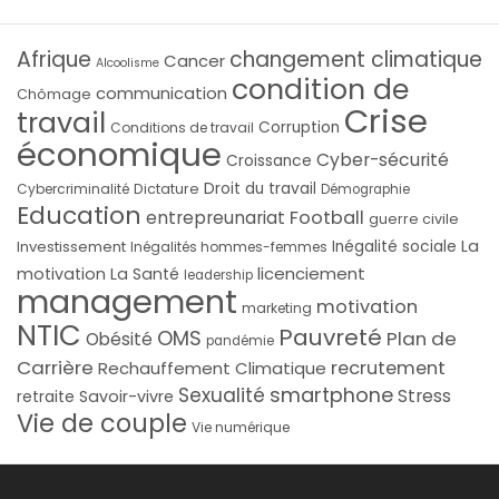
Afrique
changement climatique
Cancer
Alcoolisme
condition de
communication
Chômage
Crise
travail
Corruption
Conditions de travail
économique
Cyber-sécurité
Croissance
Droit du travail
Cybercriminalité
Dictature
Démographie
Education
Football
entrepreunariat
guerre civile
La
Investissement
Inégalité sociale
Inégalités hommes-femmes
licenciement
motivation
La Santé
leadership
management
motivation
marketing
NTIC
Pauvreté
OMS
Plan de
Obésité
pandémie
Carrière
recrutement
Rechauffement Climatique
smartphone
Sexualité
Stress
Savoir-vivre
retraite
Vie de couple
Vie numérique