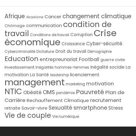
Afrique
changement climatique
Cancer
Alcoolisme
condition de
communication
Chômage
Crise
travail
Corruption
Conditions de travail
économique
Cyber-sécurité
Croissance
Droit du travail
Cybercriminalité
Dictature
Démographie
Education
Football
entrepreunariat
guerre civile
La
Investissement
Inégalité sociale
Inégalités hommes-femmes
licenciement
motivation
La Santé
leadership
management
motivation
marketing
NTIC
Pauvreté
OMS
Plan de
Obésité
pandémie
Carrière
recrutement
Rechauffement Climatique
smartphone
Sexualité
Stress
Savoir-vivre
retraite
Vie de couple
Vie numérique