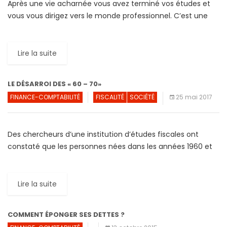
Après une vie acharnée vous avez terminé vos études et
vous vous dirigez vers le monde professionnel. C’est une
réalisation capitale, et vous devriez vous sentir […]
Lire la suite
LE DÉSARROI DES « 60 – 70»
FINANCE-COMPTABILITÉ
FISCALITÉ
SOCIÉTÉ
25 mai 2017
Des chercheurs d’une institution d’études fiscales ont
constaté que les personnes nées dans les années 1960 et
1970 ne bénéficient pas de revenus nets plus élevés […]
Lire la suite
COMMENT ÉPONGER SES DETTES ?