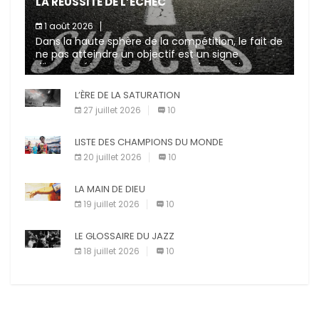
LA RÉUSSITE DE L’ÉCHEC
1 août 2026
Dans la haute sphère de la compétition, le fait de
ne pas atteindre un objectif est un signe
d’incompétence et une source de sanctions
diverses (avertissement, […]
L’ÈRE DE LA SATURATION
27 juillet 2026
10
LISTE DES CHAMPIONS DU MONDE
20 juillet 2026
10
LA MAIN DE DIEU
19 juillet 2026
10
LE GLOSSAIRE DU JAZZ
18 juillet 2026
10