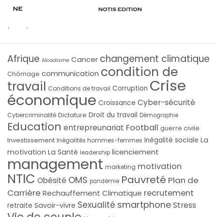
Afrique
changement climatique
Cancer
Alcoolisme
condition de
communication
Chômage
Crise
travail
Corruption
Conditions de travail
économique
Cyber-sécurité
Croissance
Droit du travail
Cybercriminalité
Dictature
Démographie
Education
Football
entrepreunariat
guerre civile
La
Investissement
Inégalité sociale
Inégalités hommes-femmes
licenciement
motivation
La Santé
leadership
management
motivation
marketing
NTIC
Pauvreté
OMS
Plan de
Obésité
pandémie
Carrière
recrutement
Rechauffement Climatique
smartphone
Sexualité
Stress
Savoir-vivre
retraite