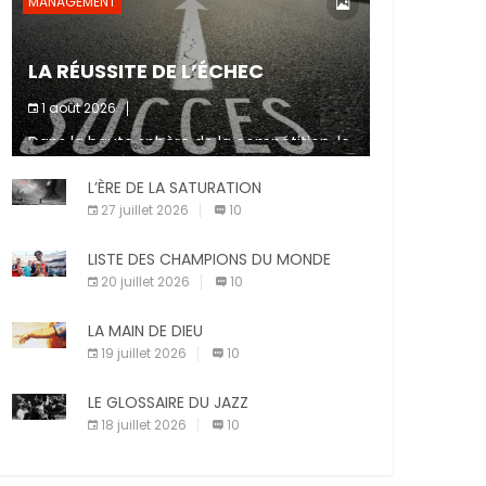
MANAGEMENT
LA RÉUSSITE DE L’ÉCHEC
1 août 2026
Dans la haute sphère de la compétition, le
fait de ne pas atteindre un objectif est un
signe d’incompétence et une source de
L’ÈRE DE LA SATURATION
sanctions diverses (avertissement, […]
27 juillet 2026
10
LISTE DES CHAMPIONS DU MONDE
20 juillet 2026
10
LA MAIN DE DIEU
19 juillet 2026
10
LE GLOSSAIRE DU JAZZ
18 juillet 2026
10