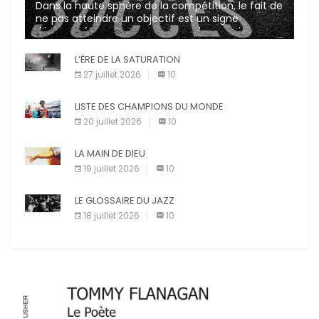
Dans la haute sphère de la compétition, le fait de
ne pas atteindre un objectif est un signe
d’incompétence et une source de sanctions
diverses (avertissement, […]
L’ÈRE DE LA SATURATION
27 juillet 2026
10
LISTE DES CHAMPIONS DU MONDE
20 juillet 2026
10
LA MAIN DE DIEU
19 juillet 2026
10
LE GLOSSAIRE DU JAZZ
18 juillet 2026
10