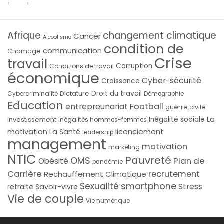
Afrique
changement climatique
Cancer
Alcoolisme
condition de
communication
Chômage
Crise
travail
Corruption
Conditions de travail
économique
Cyber-sécurité
Croissance
Droit du travail
Cybercriminalité
Dictature
Démographie
Education
Football
entrepreunariat
guerre civile
La
Investissement
Inégalité sociale
Inégalités hommes-femmes
licenciement
motivation
La Santé
leadership
management
motivation
marketing
NTIC
Pauvreté
OMS
Plan de
Obésité
pandémie
Carrière
recrutement
Rechauffement Climatique
smartphone
Sexualité
Stress
Savoir-vivre
retraite
Vie de couple
Vie numérique