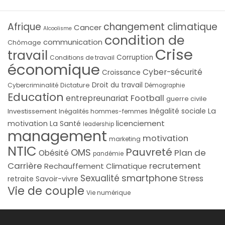
Afrique
changement climatique
Cancer
Alcoolisme
condition de
communication
Chômage
Crise
travail
Corruption
Conditions de travail
économique
Cyber-sécurité
Croissance
Droit du travail
Cybercriminalité
Dictature
Démographie
Education
Football
entrepreunariat
guerre civile
La
Investissement
Inégalité sociale
Inégalités hommes-femmes
licenciement
motivation
La Santé
leadership
management
motivation
marketing
NTIC
Pauvreté
OMS
Plan de
Obésité
pandémie
Carrière
recrutement
Rechauffement Climatique
smartphone
Sexualité
Stress
Savoir-vivre
retraite
Vie de couple
Vie numérique