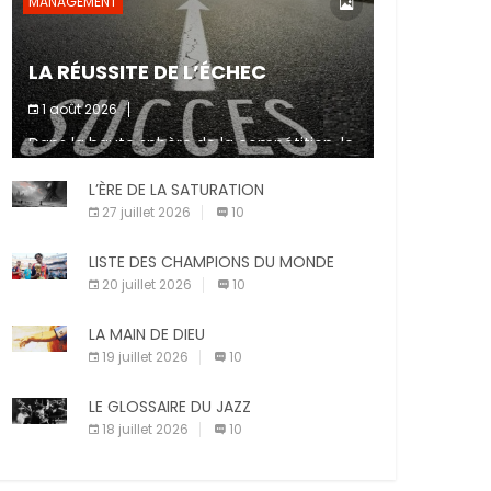
MANAGEMENT
LA RÉUSSITE DE L’ÉCHEC
1 août 2026
Dans la haute sphère de la compétition, le
fait de ne pas atteindre un objectif est un
signe d’incompétence et une source de
L’ÈRE DE LA SATURATION
sanctions diverses (avertissement, […]
27 juillet 2026
10
LISTE DES CHAMPIONS DU MONDE
20 juillet 2026
10
LA MAIN DE DIEU
19 juillet 2026
10
LE GLOSSAIRE DU JAZZ
18 juillet 2026
10