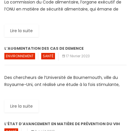
La commission du Code alimentaire, l’organe exécutif de
l’ONU en matière de sécurité alimentaire, qui émane de
l’Organisation mondiale de la santé (OMS) et de
l’Organisation […]
Lire la suite
L’AUGMENTATION DES CAS DE DEMENCE
ENVIRONNEMENT
SANTÉ
17 février 2023
Des chercheurs de l’Université de Bournemouth, ville du
Royaume-Uni, ont réalisé une étude à la fois stimulante,
intéressante et alarmante. Sur la base des données de
l’Organisation […]
Lire la suite
L’ÉTAT D’AVANCEMENT EN MATIÈRE DE PRÉVENTION DU VIH