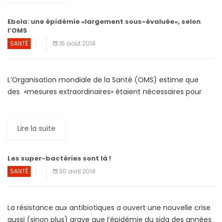
Ebola: une épidémie «largement sous-évaluée», selon
l’OMS
SANTÉ
15 août 2014
L’Organisation mondiale de la Santé (OMS) estime que
des «mesures extraordinaires» étaient nécessaires pour
contenir l’expansion du virus Ebola qui, depuis le mois de
février, a […]
Lire la suite
Les super-bactéries sont là !
SANTÉ
30 avril 2014
La résistance aux antibiotiques a ouvert une nouvelle crise
aussi (sinon plus) grave que l’épidémie du sida des années