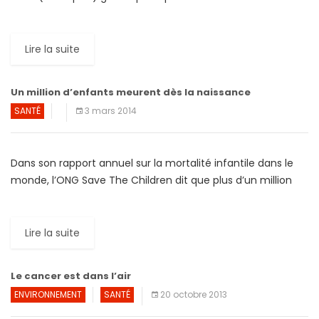
1980, selon un rapport de l’OMS. La réalité […]
Lire la suite
Un million d’enfants meurent dès la naissance
SANTÉ
3 mars 2014
Dans son rapport annuel sur la mortalité infantile dans le
monde, l’ONG Save The Children dit que plus d’un million
d’enfants meurent chaque année au cours […]
Lire la suite
Le cancer est dans l’air
ENVIRONNEMENT
SANTÉ
20 octobre 2013