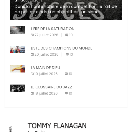
1 août 2026
Dans la haute sphère de la compétition, le fait de
ne pas atteindre un objectif est un signe
d’incompétence et une source de sanctions
diverses (avertissement, […]
L’ÈRE DE LA SATURATION
27 juillet 2026
10
LISTE DES CHAMPIONS DU MONDE
20 juillet 2026
10
LA MAIN DE DIEU
19 juillet 2026
10
LE GLOSSAIRE DU JAZZ
18 juillet 2026
10