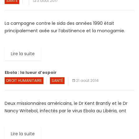
SANTÉ
3 août 2017
La campagne contre le sida des années 1990 était
principalement axée sur l’abstinence et la monogamie.
Aujourd’hui les scientifiques semblent s’éloigner de cette
campagne « alarmante ». Ils […]
Lire la suite
Ebola : la lueur d’espoir
DROIT HUMANITAIRE
SANTÉ
21 août 2014
Deux missionnaires américains, le Dr Kent Brantly et le Dr
Nancy Writebol, infectés par le virus Ebola au Libéria, ont
été admis au « Emory University […]
Lire la suite