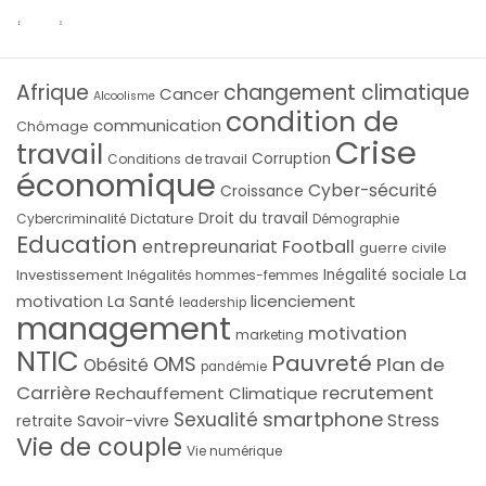
Afrique
changement climatique
Cancer
Alcoolisme
condition de
communication
Chômage
Crise
travail
Corruption
Conditions de travail
économique
Cyber-sécurité
Croissance
Droit du travail
Cybercriminalité
Dictature
Démographie
Education
Football
entrepreunariat
guerre civile
La
Investissement
Inégalité sociale
Inégalités hommes-femmes
licenciement
motivation
La Santé
leadership
management
motivation
marketing
NTIC
Pauvreté
OMS
Plan de
Obésité
pandémie
Carrière
recrutement
Rechauffement Climatique
smartphone
Sexualité
Stress
Savoir-vivre
retraite
Vie de couple
Vie numérique