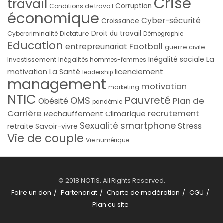
Crise
travail
Corruption
Conditions de travail
économique
Cyber-sécurité
Croissance
Droit du travail
Cybercriminalité
Dictature
Démographie
Education
Football
entrepreunariat
guerre civile
La
Investissement
Inégalité sociale
Inégalités hommes-femmes
licenciement
motivation
La Santé
leadership
management
motivation
marketing
NTIC
Pauvreté
OMS
Plan de
Obésité
pandémie
Carrière
recrutement
Rechauffement Climatique
smartphone
Sexualité
Stress
Savoir-vivre
retraite
Vie de couple
Vie numérique
© 2018 NOTIS. All Rights Reserved.
Faire un don
Partenariat
Charte de modération
CGU
Plan du site