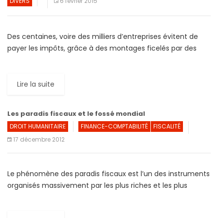
DIVERS
6 février 2015
Des centaines, voire des milliers d’entreprises évitent de
payer les impôts, grâce à des montages ficelés par des
géants de l’assistance comptable, comme
PricewaterhouseCoopers. Cette information […]
Lire la suite
Les paradis fiscaux et le fossé mondial
DROIT HUMANITAIRE
FINANCE-COMPTABILITÉ
FISCALITÉ
17 décembre 2012
Le phénomène des paradis fiscaux est l’un des instruments
organisés massivement par les plus riches et les plus
puissants pour profiter de biens collectifs sans en […]