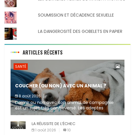
SOUMISSION ET DÉCADENCE SEXUELLE
LA DANGEROSITÉ DES GOBELETS EN PAPIER
ARTICLES RÉCENTS
SANTÉ
COUCHER (OU NON) AVEC UN ANIMAL ?
8 août 2026
Dormir ou non avec son animal de compagnie
est un sujet très controversé. Les adeptes
affirment que la présence de leur compagnon à
quatre pattes les […]
LA RÉUSSITE DE L’ÉCHEC
1 août 2026
10