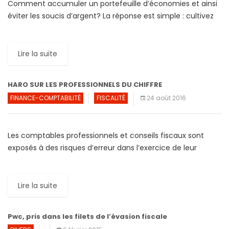
Comment accumuler un portefeuille d’économies et ainsi
éviter les soucis d’argent? La réponse est simple : cultivez
votre « pécule » ! Pour ce faire pas besoin d’être un
planificateur […]
Lire la suite
HARO SUR LES PROFESSIONNELS DU CHIFFRE
FINANCE-COMPTABILITÉ
FISCALITÉ
24 août 2016
Les comptables professionnels et conseils fiscaux sont
exposés à des risques d’erreur dans l’exercice de leur
activité, du fait du changement incessant des textes. Des
dispositions récentes, […]
Lire la suite
Pwc, pris dans les filets de l’évasion fiscale