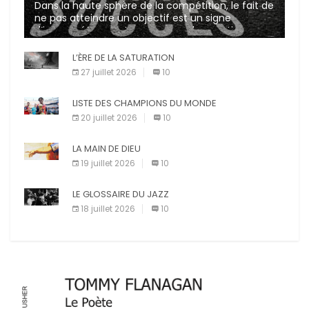
Dans la haute sphère de la compétition, le fait de
ne pas atteindre un objectif est un signe
d’incompétence et une source de sanctions
diverses (avertissement, […]
L’ÈRE DE LA SATURATION
27 juillet 2026
10
LISTE DES CHAMPIONS DU MONDE
20 juillet 2026
10
LA MAIN DE DIEU
19 juillet 2026
10
LE GLOSSAIRE DU JAZZ
18 juillet 2026
10