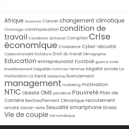
Afrique
changement climatique
Cancer
Alcoolisme
condition de
communication
Chômage
Crise
travail
Corruption
Conditions de travail
économique
Cyber-sécurité
Croissance
Droit du travail
Cybercriminalité
Dictature
Démographie
Education
Football
entrepreunariat
guerre civile
La
Investissement
Inégalité sociale
Inégalités hommes-femmes
licenciement
motivation
La Santé
leadership
management
motivation
marketing
NTIC
Pauvreté
OMS
Plan de
Obésité
pandémie
Carrière
recrutement
Rechauffement Climatique
smartphone
Sexualité
Stress
Savoir-vivre
retraite
Vie de couple
Vie numérique