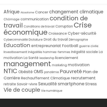
Afrique
changement climatique
Cancer
Alcoolisme
condition de
communication
Chômage
Crise
travail
Corruption
Conditions de travail
économique
Cyber-sécurité
Croissance
Droit du travail
Cybercriminalité
Dictature
Démographie
Education
Football
entrepreunariat
guerre civile
La
Investissement
Inégalité sociale
Inégalités hommes-femmes
licenciement
motivation
La Santé
leadership
management
motivation
marketing
NTIC
Pauvreté
OMS
Plan de
Obésité
pandémie
Carrière
recrutement
Rechauffement Climatique
smartphone
Sexualité
Stress
Savoir-vivre
retraite
Vie de couple
Vie numérique