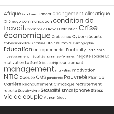
Afrique
changement climatique
Cancer
Alcoolisme
condition de
communication
Chômage
Crise
travail
Corruption
Conditions de travail
économique
Cyber-sécurité
Croissance
Droit du travail
Cybercriminalité
Dictature
Démographie
Education
Football
entrepreunariat
guerre civile
La
Investissement
Inégalité sociale
Inégalités hommes-femmes
licenciement
motivation
La Santé
leadership
management
motivation
marketing
NTIC
Pauvreté
OMS
Plan de
Obésité
pandémie
Carrière
recrutement
Rechauffement Climatique
smartphone
Sexualité
Stress
Savoir-vivre
retraite
Vie de couple
Vie numérique