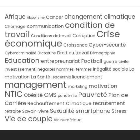
Afrique
changement climatique
Cancer
Alcoolisme
condition de
communication
Chômage
Crise
travail
Corruption
Conditions de travail
économique
Cyber-sécurité
Croissance
Droit du travail
Cybercriminalité
Dictature
Démographie
Education
Football
entrepreunariat
guerre civile
La
Investissement
Inégalité sociale
Inégalités hommes-femmes
licenciement
motivation
La Santé
leadership
management
motivation
marketing
NTIC
Pauvreté
OMS
Plan de
Obésité
pandémie
Carrière
recrutement
Rechauffement Climatique
smartphone
Sexualité
Stress
Savoir-vivre
retraite
Vie de couple
Vie numérique