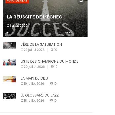
MANAGEMENT
LA RÉUSSITE DE L’ÉCHEC
1 août 2026
Dans la haute sphère de la compétition, le
fait de ne pas atteindre un objectif est un
signe d’incompétence et une source de
L’ÈRE DE LA SATURATION
sanctions diverses (avertissement, […]
27 juillet 2026
10
LISTE DES CHAMPIONS DU MONDE
20 juillet 2026
10
LA MAIN DE DIEU
19 juillet 2026
10
LE GLOSSAIRE DU JAZZ
18 juillet 2026
10