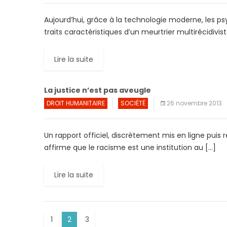
Aujourd’hui, grâce à la technologie moderne, les psy
traits caractéristiques d’un meurtrier multirécidivi
Lire la suite
La justice n’est pas aveugle
DROIT HUMANITAIRE
SOCIÉTÉ
26 novembre 2013
Un rapport officiel, discrètement mis en ligne puis re
affirme que le racisme est une institution au […]
Lire la suite
1
2
3