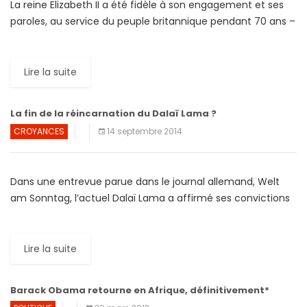
La reine Elizabeth II a été fidèle à son engagement et ses
paroles, au service du peuple britannique pendant 70 ans –
bien plus longtemps que […]
Lire la suite
La fin de la réincarnation du Dalaï Lama ?
CROYANCES
14 septembre 2014
Dans une entrevue parue dans le journal allemand, Welt
am Sonntag, l’actuel Dalaï Lama a affirmé ses convictions
sur la pérennité du poste de « leader tibétain ». […]
Lire la suite
Barack Obama retourne en Afrique, définitivement*