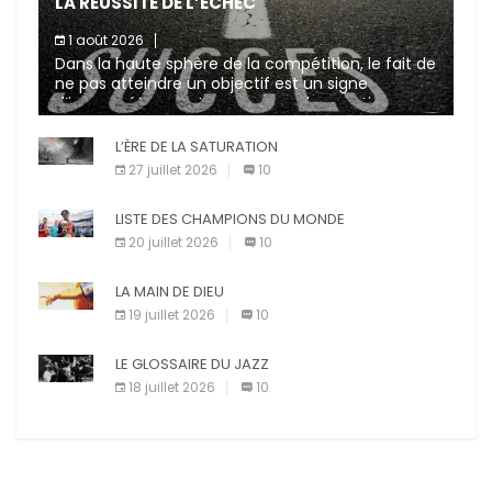
LA RÉUSSITE DE L’ÉCHEC
1 août 2026
Dans la haute sphère de la compétition, le fait de
ne pas atteindre un objectif est un signe
d’incompétence et une source de sanctions
diverses (avertissement, […]
L’ÈRE DE LA SATURATION
27 juillet 2026
10
LISTE DES CHAMPIONS DU MONDE
20 juillet 2026
10
LA MAIN DE DIEU
19 juillet 2026
10
LE GLOSSAIRE DU JAZZ
18 juillet 2026
10