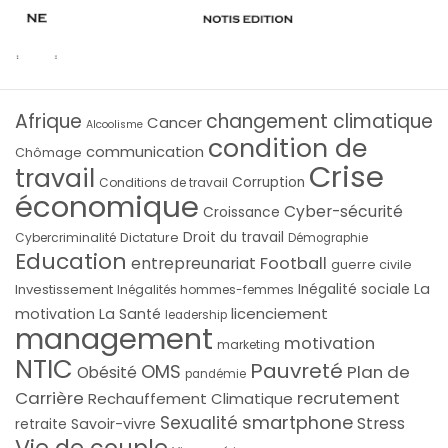
Afrique
changement climatique
Cancer
Alcoolisme
condition de
communication
Chômage
Crise
travail
Corruption
Conditions de travail
économique
Cyber-sécurité
Croissance
Droit du travail
Cybercriminalité
Dictature
Démographie
Education
Football
entrepreunariat
guerre civile
La
Investissement
Inégalité sociale
Inégalités hommes-femmes
licenciement
motivation
La Santé
leadership
management
motivation
marketing
NTIC
Pauvreté
OMS
Plan de
Obésité
pandémie
Carrière
recrutement
Rechauffement Climatique
smartphone
Sexualité
Stress
Savoir-vivre
retraite