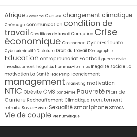
Afrique
changement climatique
Cancer
Alcoolisme
condition de
communication
Chômage
Crise
travail
Corruption
Conditions de travail
économique
Cyber-sécurité
Croissance
Droit du travail
Cybercriminalité
Dictature
Démographie
Education
Football
entrepreunariat
guerre civile
La
Investissement
Inégalité sociale
Inégalités hommes-femmes
licenciement
motivation
La Santé
leadership
management
motivation
marketing
NTIC
Pauvreté
OMS
Plan de
Obésité
pandémie
Carrière
recrutement
Rechauffement Climatique
smartphone
Sexualité
Stress
Savoir-vivre
retraite
Vie de couple
Vie numérique