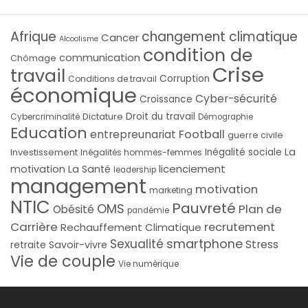
Afrique
changement climatique
Cancer
Alcoolisme
condition de
communication
Chômage
Crise
travail
Corruption
Conditions de travail
économique
Cyber-sécurité
Croissance
Droit du travail
Cybercriminalité
Dictature
Démographie
Education
Football
entrepreunariat
guerre civile
La
Investissement
Inégalité sociale
Inégalités hommes-femmes
licenciement
motivation
La Santé
leadership
management
motivation
marketing
NTIC
Pauvreté
OMS
Plan de
Obésité
pandémie
Carrière
recrutement
Rechauffement Climatique
smartphone
Sexualité
Stress
Savoir-vivre
retraite
Vie de couple
Vie numérique