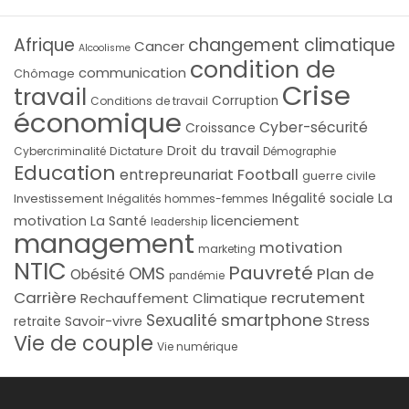
Afrique
changement climatique
Cancer
Alcoolisme
condition de
communication
Chômage
Crise
travail
Corruption
Conditions de travail
économique
Cyber-sécurité
Croissance
Droit du travail
Cybercriminalité
Dictature
Démographie
Education
Football
entrepreunariat
guerre civile
La
Investissement
Inégalité sociale
Inégalités hommes-femmes
licenciement
motivation
La Santé
leadership
management
motivation
marketing
NTIC
Pauvreté
OMS
Plan de
Obésité
pandémie
Carrière
recrutement
Rechauffement Climatique
smartphone
Sexualité
Stress
Savoir-vivre
retraite
Vie de couple
Vie numérique