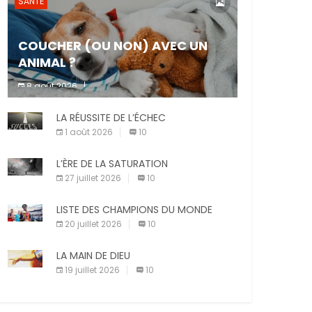
SANTÉ
COUCHER (OU NON) AVEC UN
ANIMAL ?
8 août 2026
Dormir ou non avec son animal de
LA RÉUSSITE DE L’ÉCHEC
compagnie est un sujet très controversé.
Les adeptes affirment que la présence de
1 août 2026
10
leur compagnon à quatre pattes les […]
L’ÈRE DE LA SATURATION
27 juillet 2026
10
LISTE DES CHAMPIONS DU MONDE
20 juillet 2026
10
LA MAIN DE DIEU
19 juillet 2026
10