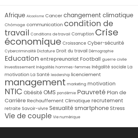
Afrique
changement climatique
Cancer
Alcoolisme
condition de
communication
Chômage
Crise
travail
Corruption
Conditions de travail
économique
Cyber-sécurité
Croissance
Droit du travail
Cybercriminalité
Dictature
Démographie
Education
Football
entrepreunariat
guerre civile
La
Investissement
Inégalité sociale
Inégalités hommes-femmes
licenciement
motivation
La Santé
leadership
management
motivation
marketing
NTIC
Pauvreté
OMS
Plan de
Obésité
pandémie
Carrière
recrutement
Rechauffement Climatique
smartphone
Sexualité
Stress
Savoir-vivre
retraite
Vie de couple
Vie numérique