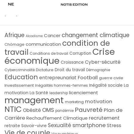
Afrique
changement climatique
Cancer
Alcoolisme
condition de
communication
Chômage
Crise
travail
Corruption
Conditions de travail
économique
Cyber-sécurité
Croissance
Droit du travail
Cybercriminalité
Dictature
Démographie
Education
Football
entrepreunariat
guerre civile
La
Investissement
Inégalité sociale
Inégalités hommes-femmes
licenciement
motivation
La Santé
leadership
management
motivation
marketing
NTIC
Pauvreté
OMS
Plan de
Obésité
pandémie
Carrière
recrutement
Rechauffement Climatique
smartphone
Sexualité
Stress
Savoir-vivre
retraite
Vie de couple
Vie numérique