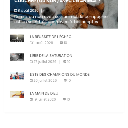
COUCHER (OU NON) AVEC UN ANIMAL ?
8 août 2026
Dormir ou non avec son animal de compagnie
est un sujet très controversé. Les adeptes
affirment que la présence de leur compagnon à
quatre pattes les […]
LA RÉUSSITE DE L’ÉCHEC
1 août 2026
10
L’ÈRE DE LA SATURATION
27 juillet 2026
10
LISTE DES CHAMPIONS DU MONDE
20 juillet 2026
10
LA MAIN DE DIEU
19 juillet 2026
10