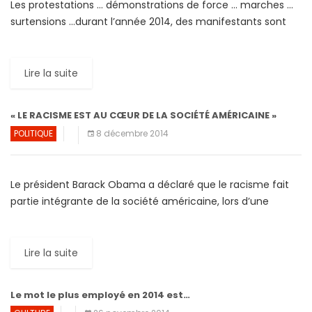
Les protestations … démonstrations de force … marches …
surtensions …durant l’année 2014, des manifestants sont
descendus dans les rues, dans des lieux aussi disparates
que […]
Lire la suite
« LE RACISME EST AU CŒUR DE LA SOCIÉTÉ AMÉRICAINE »
POLITIQUE
8 décembre 2014
Le président Barack Obama a déclaré que le racisme fait
partie intégrante de la société américaine, lors d’une
entrevue diffusée sur la chaine de télévision « […]
Lire la suite
Le mot le plus employé en 2014 est…