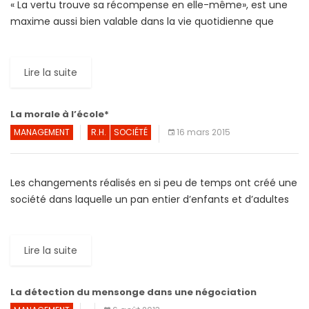
« La vertu trouve sa récompense en elle-même», est une
maxime aussi bien valable dans la vie quotidienne que
dans le monde des affaires. Malheureusement, la […]
Lire la suite
La morale à l’école*
MANAGEMENT
R.H.
SOCIÉTÉ
16 mars 2015
Les changements réalisés en si peu de temps ont créé une
société dans laquelle un pan entier d’enfants et d’adultes
est rongé par le mal-vivre. Faute […]
Lire la suite
La détection du mensonge dans une négociation