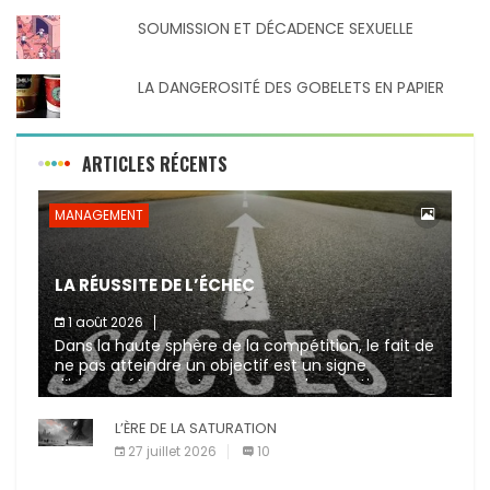
SOUMISSION ET DÉCADENCE SEXUELLE
LA DANGEROSITÉ DES GOBELETS EN PAPIER
ARTICLES RÉCENTS
MANAGEMENT
LA RÉUSSITE DE L’ÉCHEC
1 août 2026
Dans la haute sphère de la compétition, le fait de
ne pas atteindre un objectif est un signe
d’incompétence et une source de sanctions
diverses (avertissement, […]
L’ÈRE DE LA SATURATION
27 juillet 2026
10