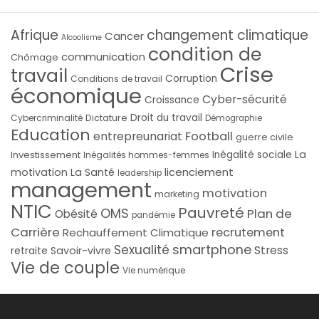
Afrique
changement climatique
Cancer
Alcoolisme
condition de
communication
Chômage
Crise
travail
Corruption
Conditions de travail
économique
Cyber-sécurité
Croissance
Droit du travail
Cybercriminalité
Dictature
Démographie
Education
Football
entrepreunariat
guerre civile
La
Investissement
Inégalité sociale
Inégalités hommes-femmes
licenciement
motivation
La Santé
leadership
management
motivation
marketing
NTIC
Pauvreté
OMS
Plan de
Obésité
pandémie
Carrière
recrutement
Rechauffement Climatique
smartphone
Sexualité
Stress
Savoir-vivre
retraite
Vie de couple
Vie numérique