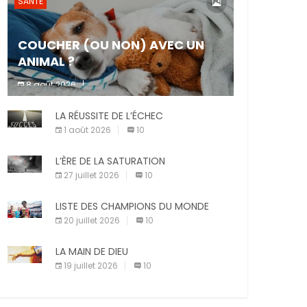
SANTÉ
COUCHER (OU NON) AVEC UN
ANIMAL ?
8 août 2026
Dormir ou non avec son animal de
LA RÉUSSITE DE L’ÉCHEC
compagnie est un sujet très controversé.
Les adeptes affirment que la présence de
1 août 2026
10
leur compagnon à quatre pattes les […]
L’ÈRE DE LA SATURATION
27 juillet 2026
10
LISTE DES CHAMPIONS DU MONDE
20 juillet 2026
10
LA MAIN DE DIEU
19 juillet 2026
10