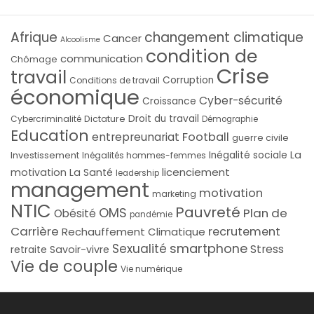
Afrique
changement climatique
Cancer
Alcoolisme
condition de
communication
Chômage
Crise
travail
Corruption
Conditions de travail
économique
Cyber-sécurité
Croissance
Droit du travail
Cybercriminalité
Dictature
Démographie
Education
Football
entrepreunariat
guerre civile
La
Investissement
Inégalité sociale
Inégalités hommes-femmes
licenciement
motivation
La Santé
leadership
management
motivation
marketing
NTIC
Pauvreté
OMS
Plan de
Obésité
pandémie
Carrière
recrutement
Rechauffement Climatique
smartphone
Sexualité
Stress
Savoir-vivre
retraite
Vie de couple
Vie numérique