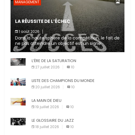
MANAGEMENT
LA RÉUSSITE DE L’ÉCHEC
1 août 2026
Dans la haute sphère de la compétition, le fait de
ne pas atteindre un objectif est un signe
d’incompétence et une source de sanctions
diverses (avertissement, […]
L’ÈRE DE LA SATURATION
27 juillet 2026
10
LISTE DES CHAMPIONS DU MONDE
20 juillet 2026
10
LA MAIN DE DIEU
19 juillet 2026
10
LE GLOSSAIRE DU JAZZ
18 juillet 2026
10