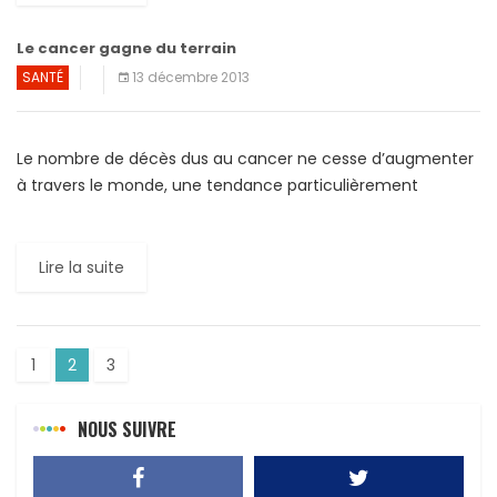
Le cancer gagne du terrain
SANTÉ
13 décembre 2013
Le nombre de décès dus au cancer ne cesse d’augmenter
à travers le monde, une tendance particulièrement
marquée pour le cancer du sein et dans les […]
Lire la suite
1
2
3
NOUS SUIVRE