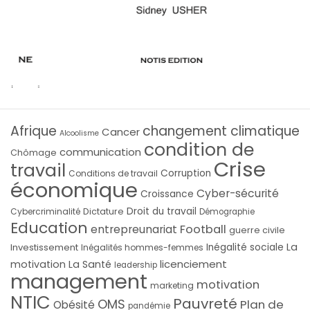
Afrique
changement climatique
Cancer
Alcoolisme
condition de
communication
Chômage
Crise
travail
Corruption
Conditions de travail
économique
Cyber-sécurité
Croissance
Droit du travail
Cybercriminalité
Dictature
Démographie
Education
Football
entrepreunariat
guerre civile
La
Investissement
Inégalité sociale
Inégalités hommes-femmes
licenciement
motivation
La Santé
leadership
management
motivation
marketing
NTIC
Pauvreté
OMS
Plan de
Obésité
pandémie