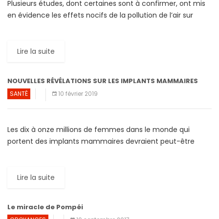
Plusieurs études, dont certaines sont à confirmer, ont mis
en évidence les effets nocifs de la pollution de l’air sur
santé et le corps humain, quel […]
Lire la suite
NOUVELLES RÉVÉLATIONS SUR LES IMPLANTS MAMMAIRES
SANTÉ
10 février 2019
Les dix à onze millions de femmes dans le monde qui
portent des implants mammaires devraient peut-être
songer à s’en débarrasser. En effet, un rapport publié […]
Lire la suite
Le miracle de Pompéi