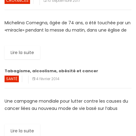
CROYANCES
10 septembre 2017
Michelina Comegna, âgée de 74 ans, a été touchée par un
«miracle» pendant la messe du matin, dans une église de
Pompéi, une ville située dans […]
Lire la suite
Tabagisme, alcoolisme, obésité et cancer
SANTÉ
4 février 2014
Une campagne mondiale pour lutter contre les causes du
cancer liées au nouveau mode de vie basé sur l’abus
d’alcool, la consommation de sucre et l’obésité […]
Lire la suite