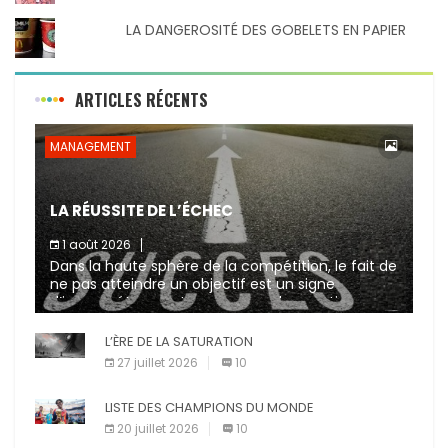
LA DANGEROSITÉ DES GOBELETS EN PAPIER
ARTICLES RÉCENTS
MANAGEMENT
LA RÉUSSITE DE L’ÉCHEC
1 août 2026
Dans la haute sphère de la compétition, le fait de
ne pas atteindre un objectif est un signe
d’incompétence et une source de sanctions
diverses (avertissement, […]
L’ÈRE DE LA SATURATION
27 juillet 2026
10
LISTE DES CHAMPIONS DU MONDE
20 juillet 2026
10