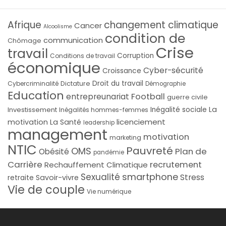
Afrique
changement climatique
Cancer
Alcoolisme
condition de
communication
Chômage
Crise
travail
Corruption
Conditions de travail
économique
Cyber-sécurité
Croissance
Droit du travail
Cybercriminalité
Dictature
Démographie
Education
Football
entrepreunariat
guerre civile
La
Investissement
Inégalité sociale
Inégalités hommes-femmes
licenciement
motivation
La Santé
leadership
management
motivation
marketing
NTIC
Pauvreté
OMS
Plan de
Obésité
pandémie
Carrière
recrutement
Rechauffement Climatique
smartphone
Sexualité
Stress
Savoir-vivre
retraite
Vie de couple
Vie numérique