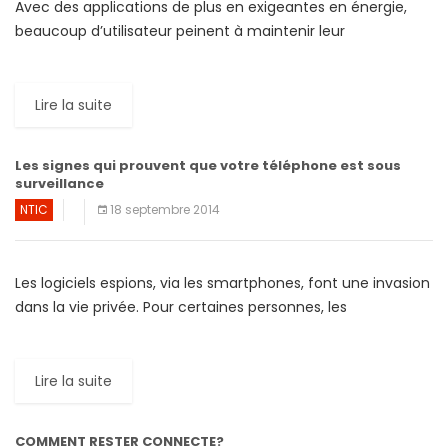
Avec des applications de plus en exigeantes en énergie,
beaucoup d’utilisateur peinent à maintenir leur
smartphone allumé pendant une journée. Pourtant, il est
possible, par des […]
Lire la suite
Les signes qui prouvent que votre téléphone est sous
surveillance
NTIC
18 septembre 2014
Les logiciels espions, via les smartphones, font une invasion
dans la vie privée. Pour certaines personnes, les
conséquences d’une telle intrusion peuvent s’avérer d’une
gravité inquantifiable. […]
Lire la suite
COMMENT RESTER CONNECTE?