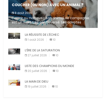
COUCHER (OU NON) AVEC UN ANIMAL ?
8 août 2026
Dormir ou non avec son animal de compagnie
est un sujet très controversé. Les adeptes
affirment que la présence de leur compagnon à
quatre pattes les […]
LA RÉUSSITE DE L’ÉCHEC
1 août 2026
10
L’ÈRE DE LA SATURATION
27 juillet 2026
10
LISTE DES CHAMPIONS DU MONDE
20 juillet 2026
10
LA MAIN DE DIEU
19 juillet 2026
10