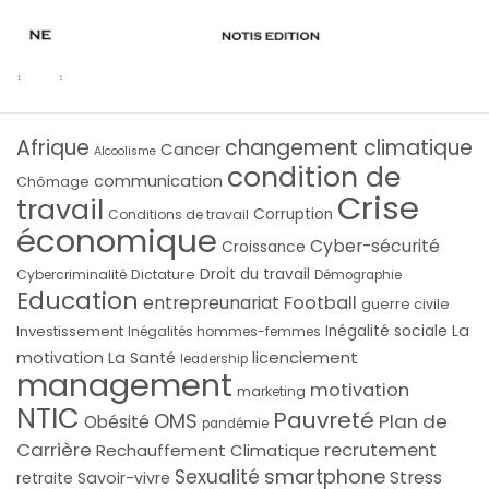
Afrique
changement climatique
Cancer
Alcoolisme
condition de
communication
Chômage
Crise
travail
Corruption
Conditions de travail
économique
Cyber-sécurité
Croissance
Droit du travail
Cybercriminalité
Dictature
Démographie
Education
Football
entrepreunariat
guerre civile
La
Investissement
Inégalité sociale
Inégalités hommes-femmes
licenciement
motivation
La Santé
leadership
management
motivation
marketing
NTIC
Pauvreté
OMS
Plan de
Obésité
pandémie
Carrière
recrutement
Rechauffement Climatique
smartphone
Sexualité
Stress
Savoir-vivre
retraite