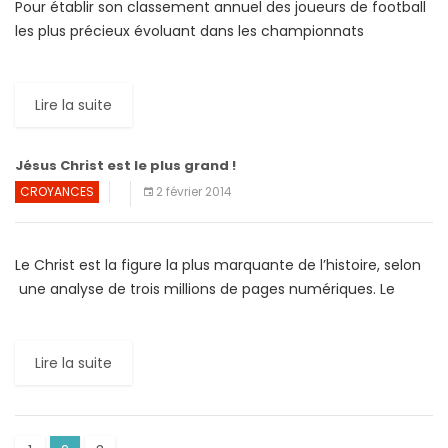
Pour établir son classement annuel des joueurs de football
les plus précieux évoluant dans les championnats
européens, le cabinet KPGM a crée un algorithme reposant
largement […]
Lire la suite
Jésus Christ est le plus grand !
CROYANCES
2 février 2014
Le Christ est la figure la plus marquante de l’histoire, selon
une analyse de trois millions de pages numériques. Le
classement est le fruit d’un «algorithme» […]
Lire la suite