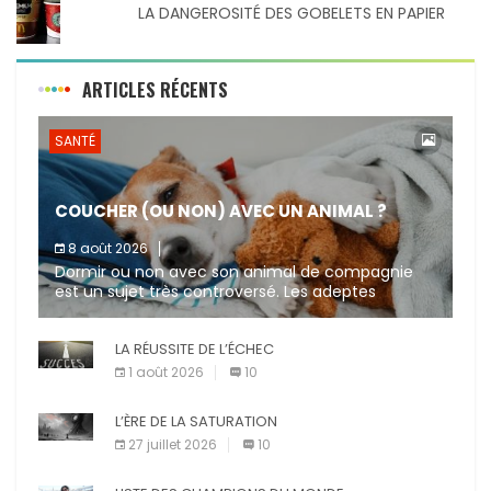
LA DANGEROSITÉ DES GOBELETS EN PAPIER
ARTICLES RÉCENTS
SANTÉ
COUCHER (OU NON) AVEC UN ANIMAL ?
8 août 2026
Dormir ou non avec son animal de compagnie
est un sujet très controversé. Les adeptes
affirment que la présence de leur compagnon à
quatre pattes les […]
LA RÉUSSITE DE L’ÉCHEC
1 août 2026
10
L’ÈRE DE LA SATURATION
27 juillet 2026
10