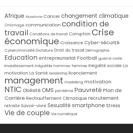
Afrique
changement climatique
Cancer
Alcoolisme
condition de
communication
Chômage
Crise
travail
Corruption
Conditions de travail
économique
Cyber-sécurité
Croissance
Droit du travail
Cybercriminalité
Dictature
Démographie
Education
Football
entrepreunariat
guerre civile
La
Investissement
Inégalité sociale
Inégalités hommes-femmes
licenciement
motivation
La Santé
leadership
management
motivation
marketing
NTIC
Pauvreté
OMS
Plan de
Obésité
pandémie
Carrière
recrutement
Rechauffement Climatique
smartphone
Sexualité
Stress
Savoir-vivre
retraite
Vie de couple
Vie numérique