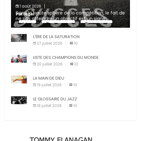
1 août 2026
Dans la haute sphère de la compétition, le fait de
Partager :
ne pas atteindre un objectif est un signe
d’incompétence et une source de sanctions
X
Facebook
Pinterest
diverses (avertissement, […]
L’ÈRE DE LA SATURATION
E-mail
Imprimer
27 juillet 2026
10
LISTE DES CHAMPIONS DU MONDE
20 juillet 2026
10
LA MAIN DE DIEU
19 juillet 2026
10
LE GLOSSAIRE DU JAZZ
18 juillet 2026
10