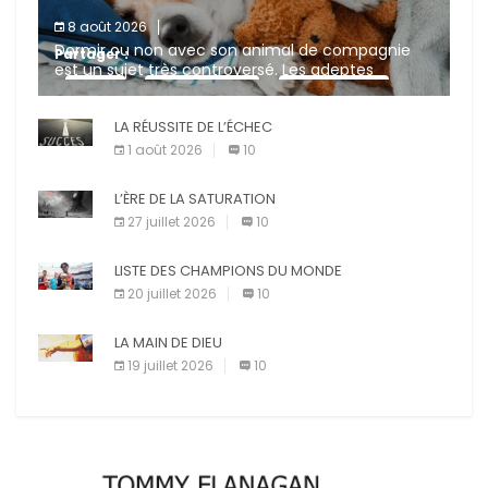
8 août 2026
Dormir ou non avec son animal de compagnie
Partager :
est un sujet très controversé. Les adeptes
affirment que la présence de leur compagnon à
X
Facebook
Pinterest
quatre pattes les […]
LA RÉUSSITE DE L’ÉCHEC
E-mail
Imprimer
1 août 2026
10
L’ÈRE DE LA SATURATION
27 juillet 2026
10
LISTE DES CHAMPIONS DU MONDE
20 juillet 2026
10
LA MAIN DE DIEU
19 juillet 2026
10