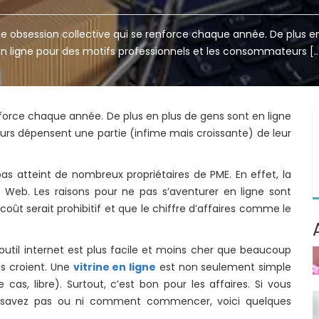
ne obsession collective qui se renforce chaque année. De plus e
n ligne pour des motifs professionnels et les consommateurs [
nforce chaque année. De plus en plus de gens sont en ligne
rs dépensent une partie (infime mais croissante) de leur
as atteint de nombreux propriétaires de PME. En effet, la
e Web. Les raisons pour ne pas s’aventurer en ligne sont
oût serait prohibitif et que le chiffre d’affaires comme le
l’outil internet est plus facile et moins cher que beaucoup
es croient. Une
vitrine en ligne
est non seulement simple
s, libre). Surtout, c’est bon pour les affaires. Si vous
ne savez pas ou ni comment commencer, voici quelques