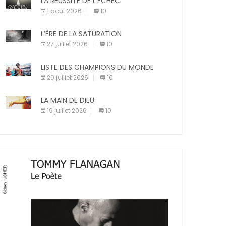
LA RÉUSSITE DE L’ÉCHEC
compagnie est un sujet très controversé.
Les adeptes affirment que la présence de
1 août 2026
10
X
Facebook
Pinterest
leur compagnon à quatre pattes les […]
L’ÈRE DE LA SATURATION
E-mail
Imprimer
27 juillet 2026
10
LISTE DES CHAMPIONS DU MONDE
20 juillet 2026
10
LA MAIN DE DIEU
19 juillet 2026
10