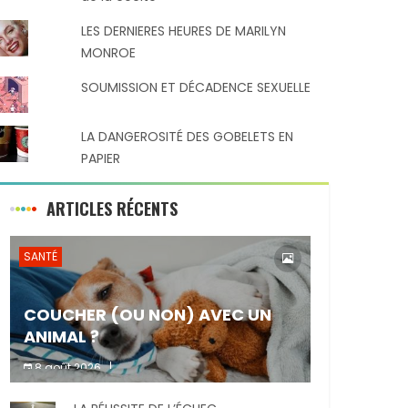
LES DERNIERES HEURES DE MARILYN
MONROE
SOUMISSION ET DÉCADENCE SEXUELLE
LA DANGEROSITÉ DES GOBELETS EN
PAPIER
ARTICLES RÉCENTS
SANTÉ
COUCHER (OU NON) AVEC UN
ANIMAL ?
8 août 2026
Dormir ou non avec son animal de
Partager :