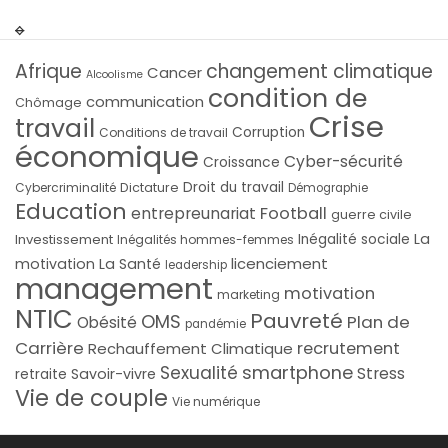
Afrique
changement climatique
Cancer
Alcoolisme
condition de
communication
Chômage
Crise
travail
Corruption
Conditions de travail
économique
Cyber-sécurité
Croissance
Droit du travail
Cybercriminalité
Dictature
Démographie
Education
Football
entrepreunariat
guerre civile
La
Investissement
Inégalité sociale
Inégalités hommes-femmes
licenciement
motivation
La Santé
leadership
management
motivation
marketing
NTIC
Pauvreté
OMS
Plan de
Obésité
pandémie
Carrière
recrutement
Rechauffement Climatique
smartphone
Sexualité
Stress
Savoir-vivre
retraite
Vie de couple
Vie numérique