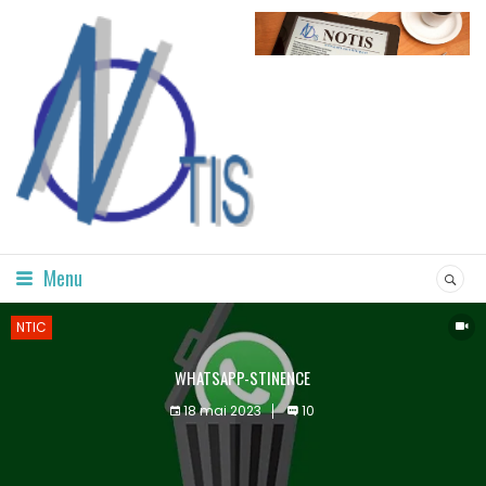
Menu
NTIC
WHATSAPP-STINENCE
18 mai 2023
10